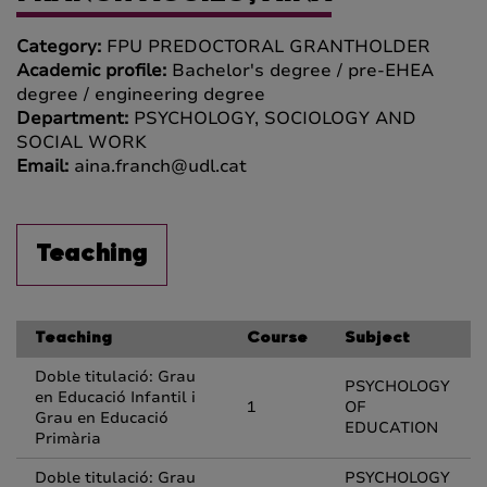
Category:
FPU PREDOCTORAL GRANTHOLDER
Academic profile:
Bachelor's degree / pre-EHEA
degree / engineering degree
Department:
PSYCHOLOGY, SOCIOLOGY AND
SOCIAL WORK
Email:
aina.franch@udl.cat
Teaching
Teaching
Course
Subject
Doble titulació: Grau
PSYCHOLOGY
en Educació Infantil i
1
OF
Grau en Educació
EDUCATION
Primària
Doble titulació: Grau
PSYCHOLOGY