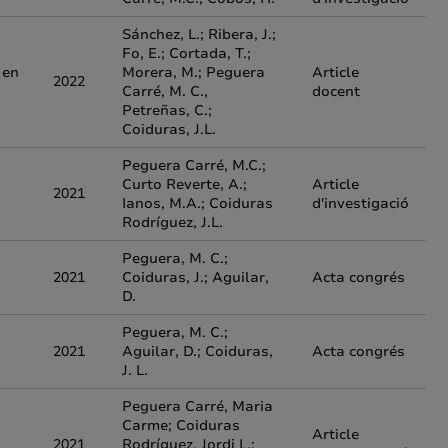
Sánchez, L.; Ribera, J.;
Fo, E.; Cortada, T.;
 en
Morera, M.; Peguera
Article
2022
Carré, M. C.,
docent
Petreñas, C.;
Coiduras, J.L.
Peguera Carré, M.C.;
Curto Reverte, A.;
Article
2021
Ianos, M.A.; Coiduras
d'investigació
Rodríguez, J.L.
Peguera, M. C.;
2021
Coiduras, J.; Aguilar,
Acta congrés
D.
Peguera, M. C.;
2021
Aguilar, D.; Coiduras,
Acta congrés
J. L.
Peguera Carré, Maria
Carme; Coiduras
Article
2021
Rodríguez, Jordi L.;