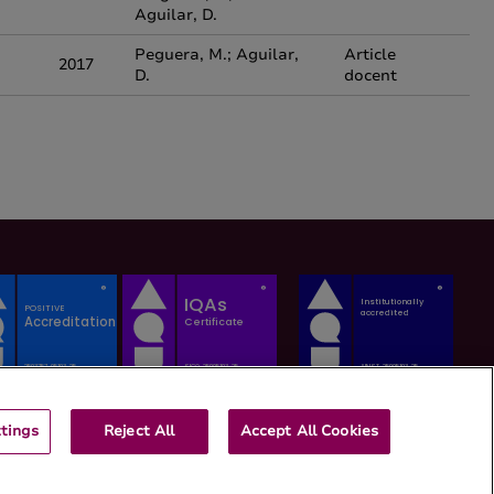
Aguilar, D.
Peguera, M.; Aguilar,
Article
2017
D.
docent
tings
Reject All
Accept All Cookies