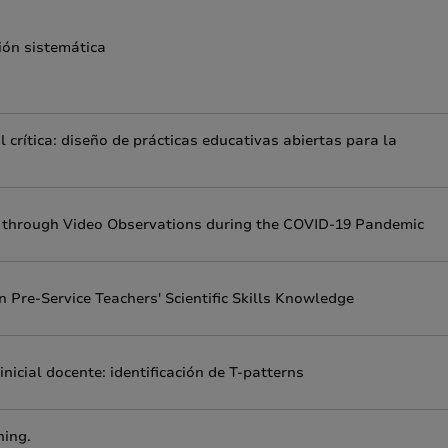
ión sistemática
 crítica: diseño de prácticas educativas abiertas para la
ol through Video Observations during the COVID-19 Pandemic
n Pre-Service Teachers' Scientific Skills Knowledge
nicial docente: identificación de T-patterns
ning.