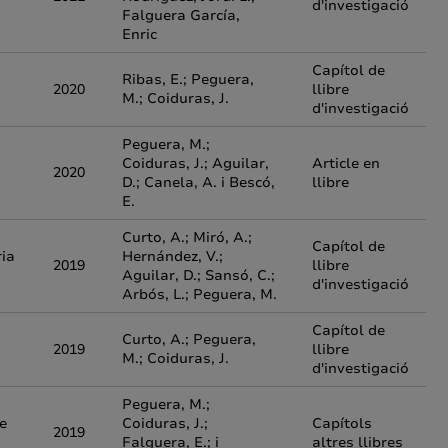
d'investigació
Falguera García,
Enric
Capítol de
Ribas, E.; Peguera,
2020
llibre
M.; Coiduras, J.
d'investigació
Peguera, M.;
Coiduras, J.; Aguilar,
Article en
2020
D.; Canela, A. i Bescó,
llibre
E.
Curto, A.; Miró, A.;
Capítol de
ria
Hernández, V.;
2019
llibre
Aguilar, D.; Sansó, C.;
d'investigació
Arbós, L.; Peguera, M.
Capítol de
Curto, A.; Peguera,
2019
llibre
M.; Coiduras, J.
d'investigació
Peguera, M.;
e
Coiduras, J.;
Capítols
2019
Falguera, E.; i
altres llibres