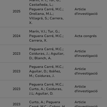
Marín, V. I.; Tur, G.;
Castañeda, L.;
Peguera Carré, M.C.;
Article
2025
Orellana, M.L.;
d'investigació
Villagrá, S.; Carrera,
X.
Marín, V.I.; Tur, G.;
2024
Peguera Carré, M.C.;
Acta congrés
Carrera, X.
Peguera Carré, M.C.;
Article
2023
Coiduras, J.; Aguilar,
d'investigació
D.; Blanch, A.
Peguera Carré, M.C.;
Article
2023
Aguilar, D.; Ibáñez,
d'investigació
M.; Coiduras, J.
Peguera Carré, M.C.;
Article
2023
Curto, A.; Coiduras,
d'investigació
J.L; Aguilar, D.
Curto, A.; Peguera
Article
2023
Carré, M.C.; Cobos, H.
d'investigació