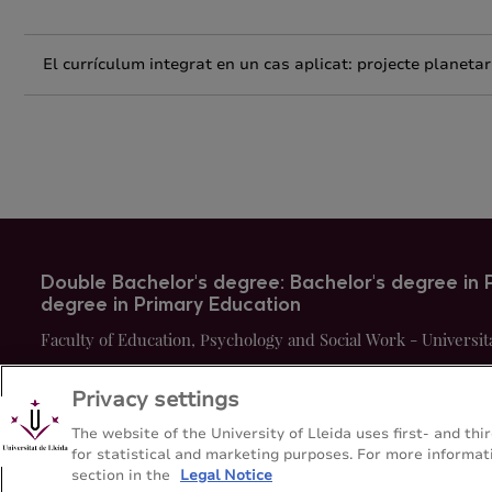
El currículum integrat en un cas aplicat: projecte planetar
Double Bachelor's degree: Bachelor's degree in 
degree in Primary Education
Faculty of Education, Psychology and Social Work - Universit
Privacy settings
Sitemap
Contact
+34-973-70-6501
The website of the University of Lleida uses first- and t
for statistical and marketing purposes. For more informati
section in the
Legal Notice