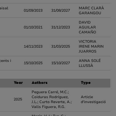
aisal
MARC CLARÀ
01/09/2023
31/08/2027
GARANGOU
DAVID
01/10/2021
31/12/2023
AGUILAR
CAMAÑO
VICTORIA
14/11/2023
31/03/2025
IRENE MARIN
JUARROS
ents i
ANNA SOLÉ
15/10/2025
15/10/2027
LLUSSÀ
Year
Authors
Type
Peguera Carré, M.C.;
Coiduras Rodríguez,
Article
2025
J.L.; Curto Reverte, A.;
d'investigació
Valls Figuera, R.G.