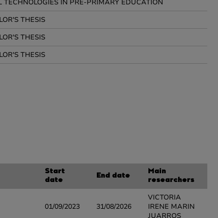
L TECHNOLOGIES IN PRE-PRIMARY EDUCATION
OR'S THESIS
OR'S THESIS
OR'S THESIS
Start
Main
End date
date
researchers
VICTORIA
01/09/2023
31/08/2026
IRENE MARIN
JUARROS