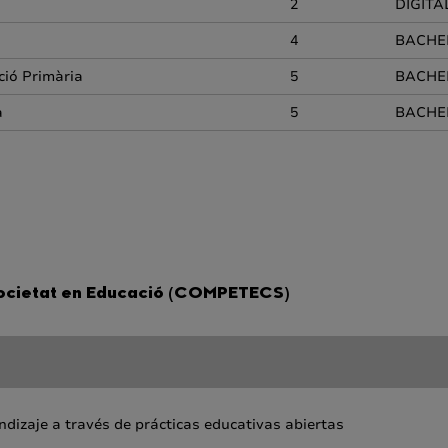
2
DIGITA
4
BACHEL
ció Primària
5
BACHEL
a
5
BACHEL
Societat en Educació (COMPETECS)
ndizaje a través de prácticas educativas abiertas