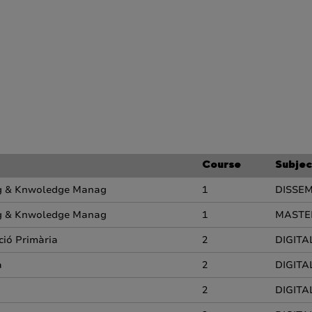
Course
Subjec
ing & Knwoledge Manag
1
DISSE
ing & Knwoledge Manag
1
MASTER
ció Primària
2
DIGITA
a
2
DIGITA
2
DIGITA